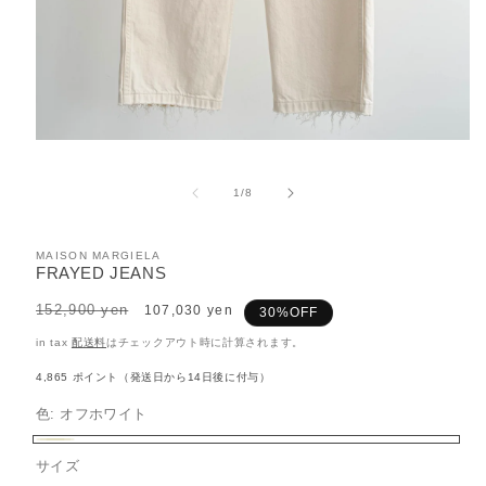
モ
ー
ダ
の
1
/
8
ル
で
メ
MAISON MARGIELA
デ
FRAYED JEANS
ィ
ア
Regular
152,900 yen
Sale
107,030 yen
30%OFF
(1)
price
price
を
in tax
配送料
はチェックアウト時に計算されます。
開
く
4,865
ポイント（発送日から14日後に付与）
色:
オフホワイト
オ
サイズ
フ