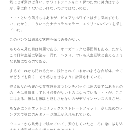
気にせず穿けば良い。ホワイトデニムを白く保つために努力はする
が、常に白くないといけないわけではないのだ。
・・・という気持ちはあるが、ピュアなホワイトは少し気恥ずかし
い。だから、こういったナチュラルカラー、エクリュのパンツを探し
ていた。
このパンツは綺麗な状態を保つ必要がない。
もちろん見た目は綺麗である。オーガニックな雰囲気もある。だから
こそ日常生活に馴染み、汚れ、ヘタり、ヤレも人生経験と言えるよう
な表情になるのである。
まるでこれから汚れるために設計されているかのような自然体。全て
がどうでも良く、そう感じさせるように計算されている。
控えめながら確かな存在感を放つシンチバックは用の美ではあるもの
の、今は形骸化しており必要がないものになっている・・・が、ここ
にはある。無駄を無駄と感じさせないのがデザインセンスの良さだ。
ちなみにシルエットはリラックスストレートフィット、少し短めのレ
ングスで裾にのみダメージ加工が入れられている。
ウエストから足元まで眺めていて、安心していたところに急に放り込
まれる違和感に心を掴まれたわけである。