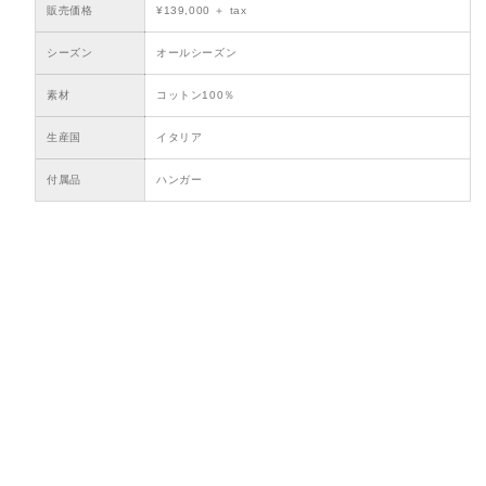
販売価格
¥139,000 ＋ tax
シーズン
オールシーズン
素材
コットン100％
生産国
イタリア
付属品
ハンガー