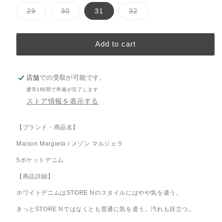
ホ
バ
バ
バ
29
30
31
32
ワ
リ
リ
リ
エ
エ
エ
イ
ー
ー
ー
ト
シ
シ
シ
Add to cart
ョ
ョ
ョ
ン
ン
ン
は
は
は
売
売
売
り
り
り
店舗
での受取が可能です。
切
切
切
れ
れ
れ
通常1時間で準備が完了します
て
て
て
い
い
い
ストア情報を表示する
る
る
る
か
か
か
販
販
販
【ブランド・商品名】
売
売
売
で
で
で
き
き
き
Maison Margiela / メゾン マルジェラ
ま
ま
ま
せ
せ
せ
5ポケットデニム
ん
ん
ん
【商品詳細】
ホワイトデニムはSTORE Nのスタイルにはやや気を遣う。
きっとSTORE Nではなくとも普通に気を遣う。汚れも目立つ。