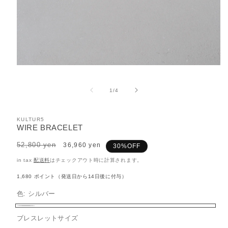
モ
ー
ダ
の
1
/
4
ル
で
メ
KULTUR5
デ
WIRE BRACELET
ィ
ア
Regular
52,800 yen
Sale
36,960 yen
30%OFF
(1)
price
price
を
in tax
配送料
はチェックアウト時に計算されます。
開
く
1,680
ポイント（発送日から14日後に付与）
色:
シルバー
シ
ブレスレットサイズ
ル