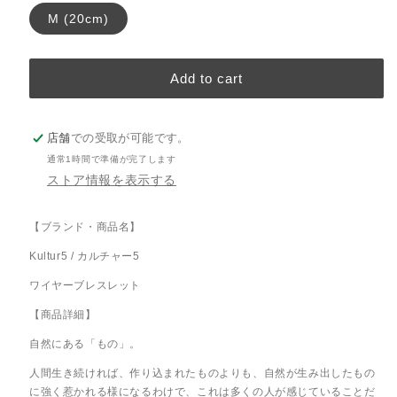
バ
M (20cm)
ー
Add to cart
店舗
での受取が可能です。
通常1時間で準備が完了します
ストア情報を表示する
【ブランド・商品名】
Kultur5 / カルチャー5
ワイヤーブレスレット
【商品詳細】
自然にある「もの」。
人間生き続ければ、作り込まれたものよりも、自然が生み出したもの
に強く惹かれる様になるわけで、これは多くの人が感じていることだ