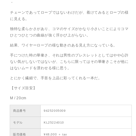
・
チェーンであってロープではないわけだが、着けてみるとロープの様
に見える。
独特な柔らかさがあり、コマのサイズがかなり小さいことによりコマ
ひとつひとつの曲線が強く浮かび上がらない。
結果、ワイヤーロープの様な動きのある見え方になっている。
手につけた時の華奢さ、それは男性のブレスレットとしてはやや心許
ない気がしないではないが、こちらに限ってはその華奢さこそが他に
はないムードを漂わせる様に思う。
とにかく繊細で、手首を上品に彩ってくれる一本だ。
【サイズ目安】
M / 20cm
商品番号
94252005009
モデル
KL25224010
販売価格
¥48,000 ＋ tax