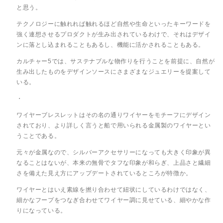
と思う。
テクノロジーに触れれば触れるほど自然や生命といったキーワードを
強く連想させるプロダクトが生み出されているわけで、それはデザイ
ンに落とし込まれることもあるし、機能に活かされることもある。
カルチャー5では、サステナブルな物作りを行うことを前提に、自然が
生み出したものをデザインソースにさまざまなジュエリーを提案して
いる。
・
ワイヤーブレスレットはその名の通りワイヤーをモチーフにデザイン
されており、より詳しく言うと船で用いられる金属製のワイヤーとい
うことである。
元々が金属なので、シルバーアクセサリーになっても大きく印象が異
なることはないが、本来の無骨でタフな印象が和らぎ、上品さと繊細
さを備えた見え方にアップデートされているところが特徴か。
ワイヤーとはいえ素線を撚り合わせて紐状にしているわけではなく、
細かなフープをつなぎ合わせてワイヤー調に見せている、細やかな作
りになっている。