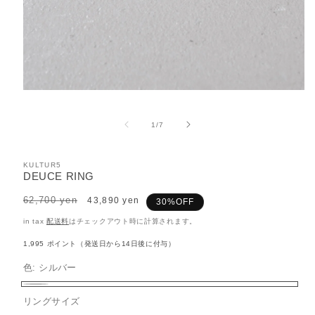
モ
ー
ダ
の
1
/
7
ル
で
メ
KULTUR5
デ
DEUCE RING
ィ
ア
Regular
62,700 yen
Sale
43,890 yen
30%OFF
(1)
price
price
を
in tax
配送料
はチェックアウト時に計算されます。
開
く
1,995
ポイント（発送日から14日後に付与）
色:
シルバー
シ
リングサイズ
ル