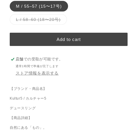
バ
M / 55–57 (15〜17号)
ー
バ
L / 58–60 (18〜20号)
リ
エ
ー
シ
Add to cart
ョ
ン
は
売
り
店舗
での受取が可能です。
切
れ
通常1時間で準備が完了します
て
い
ストア情報を表示する
る
か
販
【ブランド・商品名】
売
で
き
Kultur5 / カルチャー5
ま
せ
デュースリング
ん
【商品詳細】
自然にある「もの」。