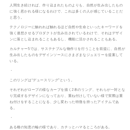
人間生き続ければ、作り込まれたものよりも、自然が生み出したもの
に強く惹かれる様になるわけで、これは多くの人が感じていることだ
と思う。
テクノロジーに触れれば触れるほど自然や生命といったキーワードを
強く連想させるプロダクトが生み出されているわけで、それはデザイ
ンに落とし込まれることもあるし、機能に活かされることもある。
カルチャー5では、サステナブルな物作りを行うことを前提に、自然が
生み出したものをデザインソースにさまざまなジュエリーを提案して
いる。
・
このリングは“デュースリング”という。
それぞれがロープの様なカーブを描く2本のリング、それらが一対とな
り完成するデザインになっており、重ね付けしていない様で実際は重
ね付けをすることになる、少し変わった特徴を持ったアイテムであ
る。
・
ある種の知恵の輪の様であり、カチッとハマるところがある。