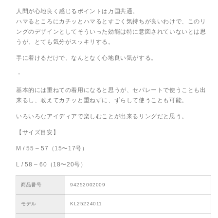
人間が心地良く感じるポイントは万国共通。
ハマるところにカチッとハマるとすごく気持ちが良いわけで、このリ
ングのデザインとしてそういった効能は特に意図されていないとは思
うが、とても気分がスッキリする。
手に着けるだけで、なんとなく心地良い気がする。
・
基本的には重ねての着用になると思うが、セパレートで使うことも出
来るし、敢えてカチッと重ねずに、ずらして使うことも可能。
いろいろなアイディアで楽しむことが出来るリングだと思う。
【サイズ目安】
M / 55 – 57（15〜17号）
L / 58 – 60（18〜20号）
商品番号
94252002009
モデル
KL25224011