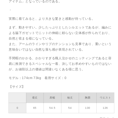
アイテム」となっているのである。
・
実際に着てみると、より大きな驚きと感動が待っている。
まず、動きやすい。少したっぷりとしたシルエットであるが、編みに
よる脇下ガゼットでニットの伸縮に頼らない立体感が作られており、
自然と収まる様になっている。
また、アームのラインやリブのテンションも見事であり、重いという
意味合いではない自然な落ち感が表現されている。
手間暇のかかる、かかりすぎる職人泣かせのニッティングであると容
易に推測できるスペシャルな一着、決してお求めやすいものではない
が、お値段以上の価値は間違いなくある様に思う。
モデル：174cm 73kg 着用サイズ：0
【サイズ】
着丈
肩幅
袖丈
胸囲
ウエスト
0
65
54.5
54
130
126