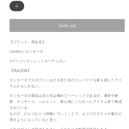
ッ
エ
バ
0
ク
ー
リ
エ
シ
ー
ョ
シ
Sold out
ョ
ン
ン
は
は
売
売
り
【ブランド・商品名】
り
切
れ
切
cantáte / カンタータ
て
れ
い
3ゲージリネンニットカーディガン
る
て
か
い
販
【商品詳細】
売
る
で
カンタータプロダクトにおける見た目のインパクトを最も感じたアイ
か
き
テムかもしれない。
ま
販
せ
売
ん
カンタータの製品は見た目は極めてベーシックであるが、素材や縫
で
製、ディテール、シルエット、着心地にこだわったアイテム群で構成
き
されている。
ま
なので、ひとつひとつ紐解いていくことで、よりプロダクトの魅力が
せ
増すようになっていると思う。
ん