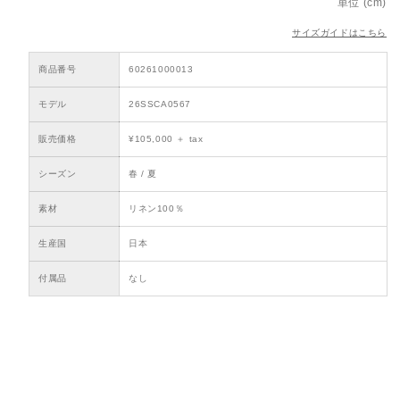
単位 (cm)
サイズガイドはこちら
商品番号
60261000013
モデル
26SSCA0567
販売価格
¥105,000 ＋ tax
シーズン
春 / 夏
素材
リネン100％
生産国
日本
付属品
なし