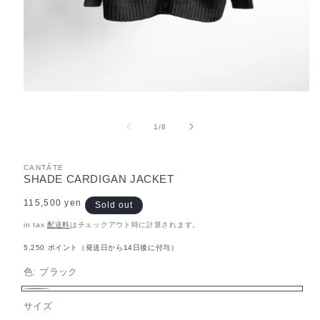
モ
ー
ダ
の
1
/
8
ル
で
メ
CANTÁTE
デ
SHADE CARDIGAN JACKET
ィ
ア
Regular
115,500 yen
Sold out
(1)
price
を
in tax
配送料
はチェックアウト時に計算されます。
開
く
5,250
ポイント（発送日から14日後に付与）
色:
ブラック
ブ
バ
サイズ
ラ
リ