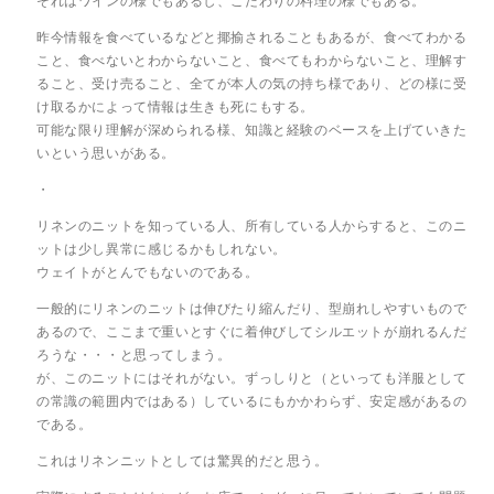
それはワインの様でもあるし、こだわりの料理の様でもある。
昨今情報を食べているなどと揶揄されることもあるが、食べてわかる
こと、食べないとわからないこと、食べてもわからないこと、理解す
ること、受け売ること、全てが本人の気の持ち様であり、どの様に受
け取るかによって情報は生きも死にもする。
可能な限り理解が深められる様、知識と経験のベースを上げていきた
いという思いがある。
・
リネンのニットを知っている人、所有している人からすると、このニ
ットは少し異常に感じるかもしれない。
ウェイトがとんでもないのである。
一般的にリネンのニットは伸びたり縮んだり、型崩れしやすいもので
あるので、ここまで重いとすぐに着伸びしてシルエットが崩れるんだ
ろうな・・・と思ってしまう。
が、このニットにはそれがない。ずっしりと（といっても洋服として
の常識の範囲内ではある）しているにもかかわらず、安定感があるの
である。
これはリネンニットとしては驚異的だと思う。