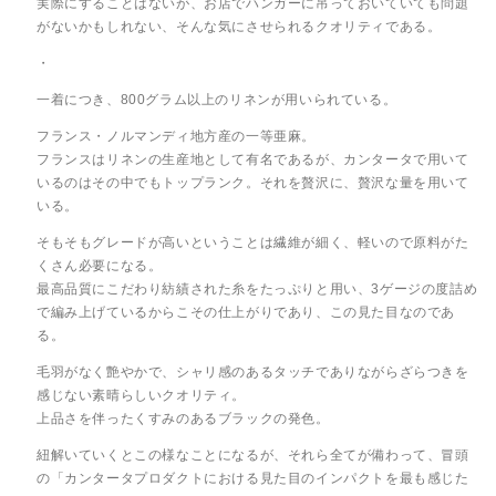
実際にすることはないが、お店でハンガーに吊っておいていても問題
がないかもしれない、そんな気にさせられるクオリティである。
・
一着につき、800グラム以上のリネンが用いられている。
フランス・ノルマンディ地方産の一等亜麻。
フランスはリネンの生産地として有名であるが、カンタータで用いて
いるのはその中でもトップランク。それを贅沢に、贅沢な量を用いて
いる。
そもそもグレードが高いということは繊維が細く、軽いので原料がた
くさん必要になる。
最高品質にこだわり紡績された糸をたっぷりと用い、3ゲージの度詰め
で編み上げているからこその仕上がりであり、この見た目なのであ
る。
毛羽がなく艶やかで、シャリ感のあるタッチでありながらざらつきを
感じない素晴らしいクオリティ。
上品さを伴ったくすみのあるブラックの発色。
紐解いていくとこの様なことになるが、それら全てが備わって、冒頭
の「カンタータプロダクトにおける見た目のインパクトを最も感じた