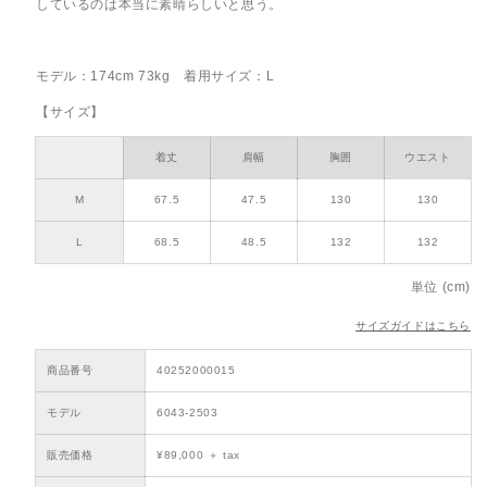
しているのは本当に素晴らしいと思う。
モデル：174cm 73kg 着用サイズ：L
【サイズ】
着丈
肩幅
胸囲
ウエスト
M
67.5
47.5
130
130
L
68.5
48.5
132
132
単位 (cm)
サイズガイドはこちら
商品番号
40252000015
モデル
6043-2503
販売価格
¥89,000 ＋ tax