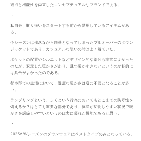
観点と機能性を両立したコンセプチュアルなブランドである。
・
私自身、取り扱いをスタートする前から愛用しているアイテムがあ
る。
今シーズンは残念ながら廃番となってしまったプルオーバーのダウン
ジャケットであり、カジュアルな装いの時はよく着ていた。
ポケットの配置やシルエットなどデザイン的な部分も非常によかった
のだが、安定した暖かさがあり、且つ暖かすぎないというのが私的に
は具合がよかったのである。
都市部での生活において、過度な暖かさは逆に不便となることが多
い。
ランブリングという、歩くという行為においてもどこまでの防寒性を
備えるか？はとても重要な部分であり、体温が変化しやすい状況で暖
かさを調節しやすいというのは実に優れた機能であると思う。
・
2025A/Wシーズンのダウンウェアはベストタイプのみとなっている。