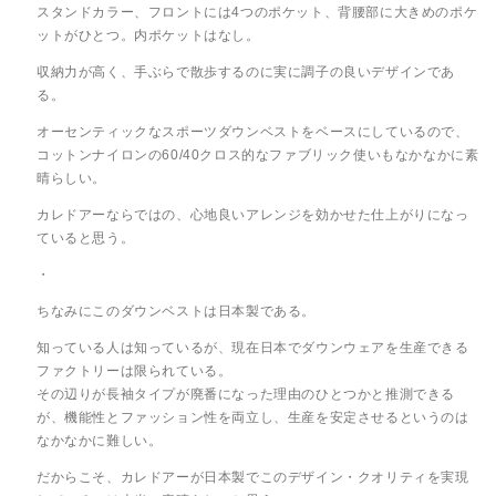
スタンドカラー、フロントには4つのポケット、背腰部に大きめのポケ
ットがひとつ。内ポケットはなし。
収納力が高く、手ぶらで散歩するのに実に調子の良いデザインであ
る。
オーセンティックなスポーツダウンベストをベースにしているので、
コットンナイロンの60/40クロス的なファブリック使いもなかなかに素
晴らしい。
カレドアーならではの、心地良いアレンジを効かせた仕上がりになっ
ていると思う。
・
ちなみにこのダウンベストは日本製である。
知っている人は知っているが、現在日本でダウンウェアを生産できる
ファクトリーは限られている。
その辺りが長袖タイプが廃番になった理由のひとつかと推測できる
が、機能性とファッション性を両立し、生産を安定させるというのは
なかなかに難しい。
だからこそ、カレドアーが日本製でこのデザイン・クオリティを実現