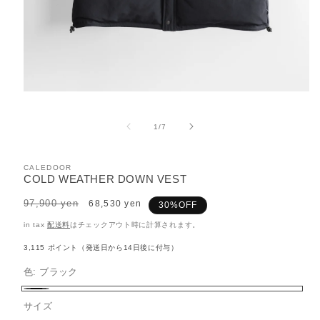
モ
ー
ダ
の
1
/
7
ル
で
メ
CALEDOOR
デ
COLD WEATHER DOWN VEST
ィ
ア
Regular
97,900 yen
Sale
68,530 yen
30%OFF
(1)
price
price
を
in tax
配送料
はチェックアウト時に計算されます。
開
く
3,115
ポイント（発送日から14日後に付与）
色:
ブラック
ブ
サイズ
ラ