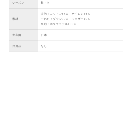
シーズン
秋 / 冬
表地：コットン54％ ナイロン46％
素材
中わた：ダウン90％ フェザー10％
裏地：ポリエステル100％
生産国
日本
付属品
なし