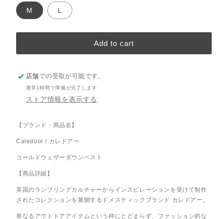
ッ
M
L
ク
Add to cart
店舗
での受取が可能です。
通常1時間で準備が完了します
ストア情報を表示する
【ブランド・商品名】
Caledoor / カレドアー
コールドウェザーダウンベスト
【商品詳細】
英国のランブリングカルチャーからインスピレーションを受けて制作
されたコレクションを展開するドメスティックブランド カレドアー。
単なるアウトドアアイテムという枠にとどまらず、ファッション的な