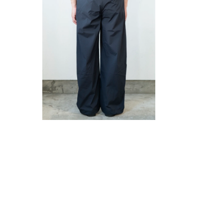
ル
ル
で
で
メ
メ
デ
デ
ィ
ィ
ア
ア
(10)
(11)
を
を
開
開
く
く
モ
ー
ダ
ル
で
メ
デ
ィ
ア
(12)
を
開