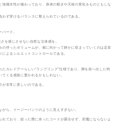
と強撥水性が備わっており、身体の動きや天候の変化をものともしな
負わず穿けるバランスに整えられているのである。
ーパード。
屈さを感じさせない自然な立体感を。
みの伴ったボリュームが、裾に向かって静かに収まっていくのは足首
ツによるシルエットコントロールである。
れたカレドアーらしい“ランブリング”仕様であり、脚を前へ出した時
いてくる感覚に驚かれるかもしれない。
方が非常に美しいのである。
ながら、イージーパンツのように見えすぎない。
られており、絞った際に余ったコードが露出せず、邪魔にならないよ