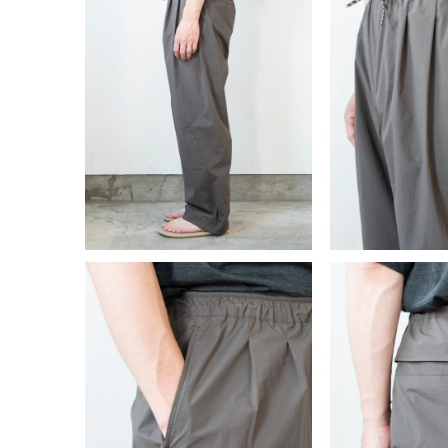
ル
ル
で
で
メ
メ
デ
デ
ィ
ィ
ア
ア
(4)
(5)
を
を
開
開
く
く
モ
モ
ー
ー
ダ
ダ
ル
ル
で
で
メ
メ
デ
デ
ィ
ィ
ア
ア
(6)
(7)
を
を