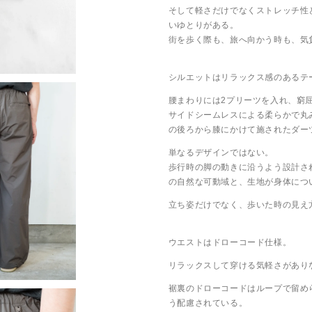
そして軽さだけでなくストレッチ性
いゆとりがある。
街を歩く際も、旅へ向かう時も、気
シルエットはリラックス感のあるテ
腰まわりには2プリーツを入れ、窮
サイドシームレスによる柔らかで丸
の後ろから膝にかけて施されたダー
単なるデザインではない。
歩行時の脚の動きに沿うよう設計さ
の自然な可動域と、生地が身体につ
立ち姿だけでなく、歩いた時の見え
ウエストはドローコード仕様。
リラックスして穿ける気軽さがあり
裾裏のドローコードはループで留め
う配慮されている。