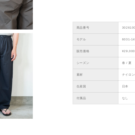
商品番号
302610
モデル
6031-1
販売価格
¥29,000
シーズン
春 / 夏
素材
ナイロン
生産国
日本
付属品
なし