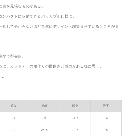
に目を見張るものがある。
コンパクトに収納できるパッカブル仕様に。
一見して分からないほど自然にデザインへ馴染ませているところがま
静かで都会的。
ろに、カレドアーの服作りの面白さと魅力がある様に思う。
：L
渡り
裾幅
股上
股下
37
25
31.5
74
38
25.5
32.5
75