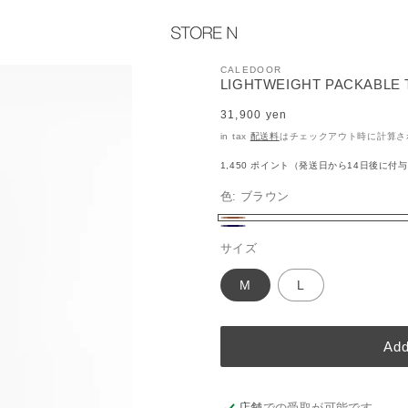
CALEDOOR
LIGHTWEIGHT PACKABLE
Regular
31,900 yen
price
in tax
配送料
はチェックアウト時に計算さ
1,450
ポイント（発送日から14日後に付
色:
ブラウン
ブ
ネ
ラ
サイズ
イ
ウ
ビ
ン
M
L
ー
Add
店舗
での受取が可能です。