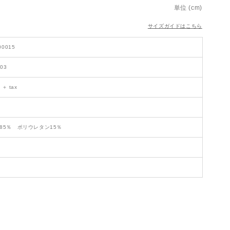
単位 (cm)
サイズガイドはこちら
00015
403
 ＋ tax
85％ ポリウレタン15％