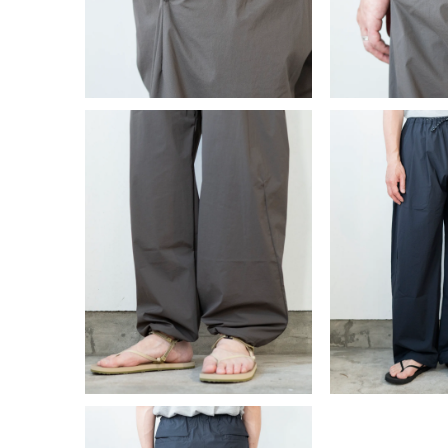
開
開
く
く
モ
モ
ー
ー
ダ
ダ
ル
ル
で
で
メ
メ
デ
デ
ィ
ィ
ア
ア
(8)
(9)
を
を
開
開
く
く
モ
モ
ー
ー
ダ
ダ