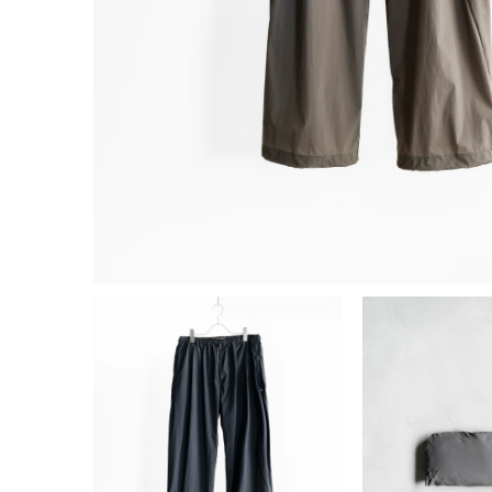
モ
ー
ダ
ル
で
メ
デ
ィ
ア
(1)
を