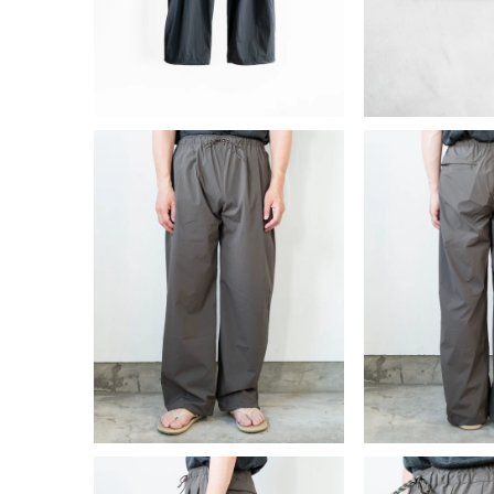
開
く
モ
モ
ー
ー
ダ
ダ
ル
ル
で
で
メ
メ
デ
デ
ィ
ィ
ア
ア
(2)
(3)
を
を
開
開
く
く
モ
モ
ー
ー
ダ
ダ