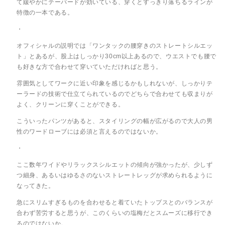
て緩やかにテーパードが効いている、穿くとすっきり落ちるラインが
特徴の一本である。
・
オフィシャルの説明では「ワンタックの腰穿きのストレートシルエッ
ト」とあるが、股上はしっかり30cm以上あるので、ウエストでも腰で
も好きな方で合わせて穿いていただければと思う。
雰囲気としてワークに近い印象を感じるかもしれないが、しっかりテ
ーラードの技術で仕立てられているのでどちらで合わせても収まりが
よく、クリーンに穿くことができる。
こういったパンツがあると、スタイリングの幅が広がるので大人の男
性のワードローブには必須と言えるのではないか。
・
ここ数年ワイドやリラックスシルエットの傾向が強かったが、少しず
つ細身、あるいはゆるさのないストレートレッグが求められるように
なってきた。
急にスリムすぎるものを合わせると着ていたトップスとのバランスが
合わず苦労すると思うが、このくらいの塩梅だとスムーズに移行でき
るのではないか。