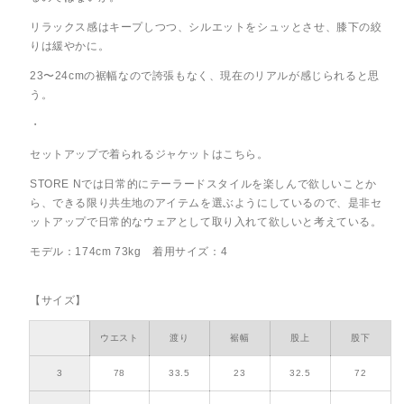
リラックス感はキープしつつ、シルエットをシュッとさせ、膝下の絞
りは緩やかに。
23〜24cmの裾幅なので誇張もなく、現在のリアルが感じられると思
う。
・
セットアップで着られるジャケットはこちら。
STORE Nでは日常的にテーラードスタイルを楽しんで欲しいことか
ら、できる限り共生地のアイテムを選ぶようにしているので、是非セ
ットアップで日常的なウェアとして取り入れて欲しいと考えている。
モデル：174cm 73kg 着用サイズ：4
【サイズ】
ウエスト
渡り
裾幅
股上
股下
3
78
33.5
23
32.5
72