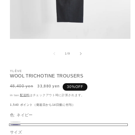
モ
ー
ダ
の
1
/
9
ル
で
メ
YLÈVE
デ
WOOL TRICHOTINE TROUSERS
ィ
ア
Regular
48,400 yen
Sale
33,880 yen
30%OFF
(1)
price
price
を
in tax
配送料
はチェックアウト時に計算されます。
開
く
1,540
ポイント（発送日から14日後に付与）
色:
ネイビー
チ
バ
ネ
ャ
リ
サイズ
イ