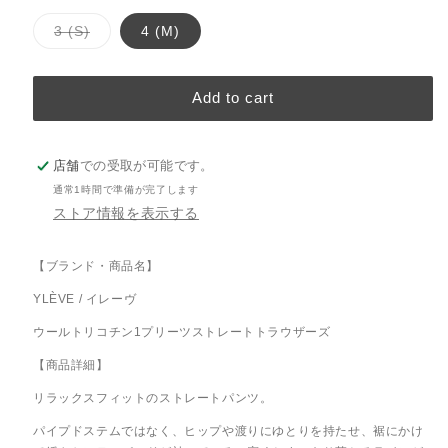
コ
エ
ビ
バ
ー
ー
3 (S)
4 (M)
ー
リ
ル
シ
エ
ー
ョ
シ
ン
Add to cart
ョ
ン
は
は
売
売
り
り
店舗
での受取が可能です。
切
切
れ
通常1時間で準備が完了します
て
れ
い
ストア情報を表示する
て
る
か
い
販
る
【ブランド・商品名】
売
で
か
き
YLÈVE / イレーヴ
販
ま
せ
売
ウールトリコチン1プリーツストレートトラウザーズ
ん
で
【商品詳細】
き
ま
リラックスフィットのストレートパンツ。
せ
ん
パイプドステムではなく、ヒップや渡りにゆとりを持たせ、裾にかけ