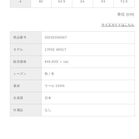
4
82
34.5
24
33
72.5
単位 (cm)
サイズガイドはこちら
商品番号
30252000007
モデル
17052 40017
販売価格
¥44,000 ＋ tax
シーズン
秋 / 冬
素材
ウール 100%
生産国
日本
付属品
なし